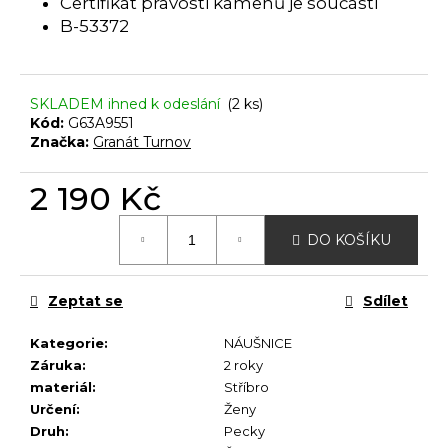
č
Certifikát pravosti kamenů je součástí
u
B-53372
j
e
m
SKLADEM ihned k odeslání
(2 ks)
e
Kód:
G63A9551
Značka:
Granát Turnov
2 190 Kč
Měrná
DO KOŠÍKU
cena:
Zeptat se
Sdílet
Kategorie
:
NÁUŠNICE
Záruka
:
2 roky
materiál
:
Stříbro
Určení
:
Ženy
Druh
:
Pecky