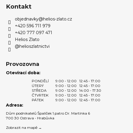
p
Kontakt
a
objednavky
@
helios-zlato.cz
t
+420 596 711 979
í
+420 777 097 471
Helios Zlato
@helioszlatnictvi
Provozovna
Otevírací doba:
PONDĚLÍ
9:00 - 12:00
12:45 - 17:00
ÚTERÝ
9:00 - 12:00
12:45 - 17:00
STŘEDA
9:00 - 12:00
14:00 - 17:30
ČTVRTEK
9:00 - 12:00
12:45 - 17:00
PÁTEK
9:00 - 12:00
12:45 - 17:00
Adresa:
Dům podnikatelů Špalíček 1.patro Dr. Martínka 6
700 30 Ostrava - Hrabůvka
Zobrazit na mapě →