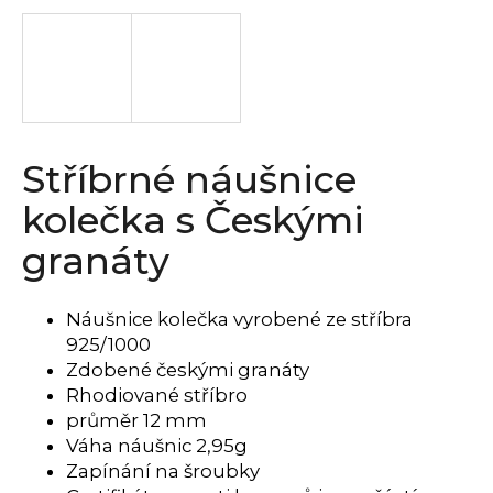
a
j
í
t
?
Stříbrné náušnice
kolečka s Českými
granáty
HLEDAT
Náušnice kolečka vyrobené ze stříbra
925/1000
D
Zdobené českými granáty
o
Rhodiované stříbro
p
průměr 12 mm
o
Váha náušnic 2,95g
r
u
Zapínání na šroubky