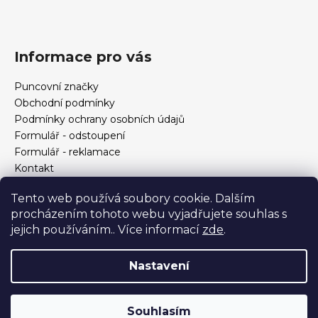
Informace pro vás
Puncovní značky
Obchodní podmínky
Podmínky ochrany osobních údajů
Formulář - odstoupení
Formulář - reklamace
Kontakt
Jak určit velikost prstenu
Tento web používá soubory cookie. Dalším
Jak vybrat šperky?
procházením tohoto webu vyjadřujete souhlas s
Formulář pro vrácení, výměnu, reklamaci a odstoupení od
jejich používáním.. Více informací
zde
.
smlouvy
Nastavení
Vytvořil Shoptet
Copyright 2026
Zlatnictví Helios
. Všechna práva
Souhlasím
vyhrazena.