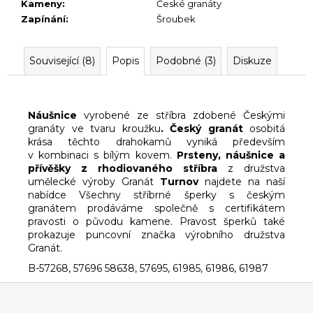
Kameny
:
České granáty
Zapínání
:
Šroubek
Související (8)
Popis
Podobné (3)
Diskuze
Náušnice
vyrobené ze stříbra zdobené Českými
granáty ve tvaru kroužku
. Český granát
o
sobitá
krása těchto drahokamů vyniká především
v kombinaci s bílým kovem.
Prsteny, náušnice a
přívěšky z rhodiovaného stříbra
z družstva
umělecké výroby Granát
Turnov
najdete na naší
nabídce Všechny stříbrné šperky s českým
granátem prodáváme
společně s certifikátem
pravosti o původu kamene. Pravost šperků také
prokazuje puncovní značka výrobního družstva
Granát.
B-57268, 57696 58638, 57695, 61985, 61986, 61987
Z
á