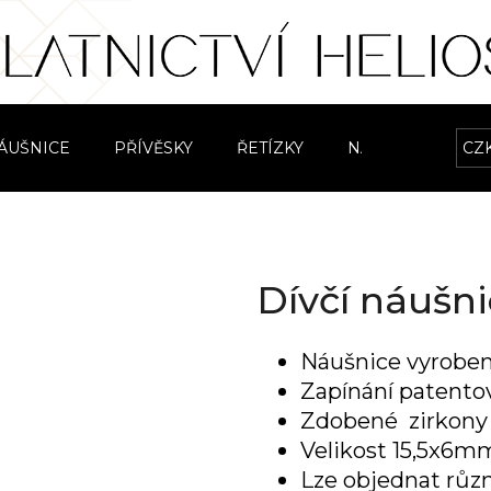
Co potřebujete najít?
ÁUŠNICE
PŘÍVĚSKY
ŘETÍZKY
NÁRAMKY
CZ
S
HLEDAT
Dívčí náušni
Doporučujeme
Náušnice vyrobené
Zapínání patentov
Zdobené zirkon
Velikost 15,5x6m
Lze objednat růz