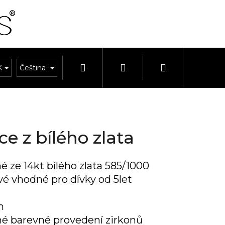
Hledat
Přihlášení
Nákupní
K
OUPRAVY
Čeština
HODINKY A ŘEMÍNKY
HODINY A BUDÍKY
košík
ce z bílého zlata
 ze 14kt bílého zlata 585/1000
é vhodné pro dívky od 5let
y
m
né barevné provedení zirkonů