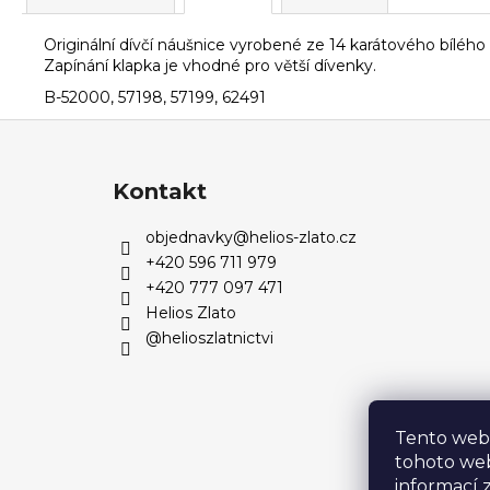
Originální dívčí náušnice vyrobené ze 14 karátového bíléh
Zapínání klapka je vhodné pro větší dívenky.
B-52000, 57198, 57199, 62491
Z
á
p
Kontakt
a
objednavky
@
helios-zlato.cz
t
+420 596 711 979
í
+420 777 097 471
Helios Zlato
@helioszlatnictvi
Tento web
tohoto web
informací