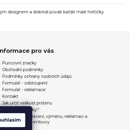
ovým designem a dokreslí půvab každé malé holčičky.
Informace pro vás
Puncovní značky
Obchodní podmínky
Podmínky ochrany osobních údajů
Formulář - odstoupení
Formulář - reklamace
Kontakt
Jak určit velikost prstenu
Jak vybrat šperky?
Formulář pro vrácení, výměnu, reklamaci a
ouhlasím
odstoupení od smlouvy