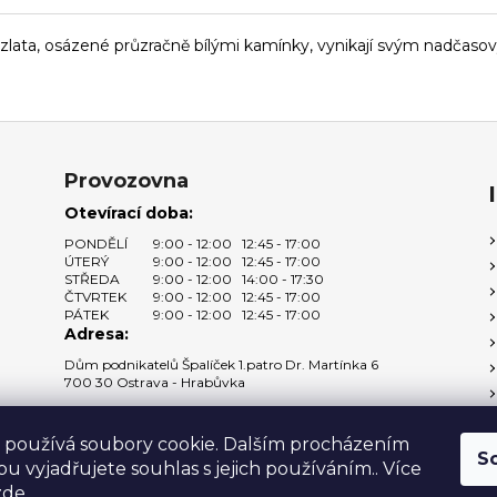
o zlata, osázené průzračně bílými kamínky, vynikají svým nadčas
Provozovna
Otevírací doba:
PONDĚLÍ
9:00 - 12:00
12:45 - 17:00
ÚTERÝ
9:00 - 12:00
12:45 - 17:00
STŘEDA
9:00 - 12:00
14:00 - 17:30
ČTVRTEK
9:00 - 12:00
12:45 - 17:00
PÁTEK
9:00 - 12:00
12:45 - 17:00
Adresa:
Dům podnikatelů Špalíček 1.patro Dr. Martínka 6
700 30 Ostrava - Hrabůvka
Zobrazit na mapě →
 používá soubory cookie. Dalším procházením
S
u vyjadřujete souhlas s jejich používáním.. Více
zde
.