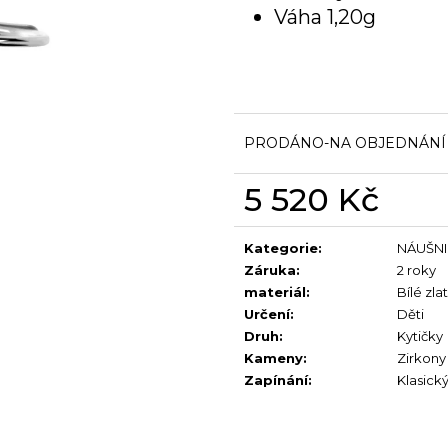
Váha 1,20g
PRODÁNO-NA OBJEDNÁNÍ 6
5 520 Kč
Měrná
cena:
Kategorie
:
NÁUŠNI
Záruka
:
2 roky
materiál
:
Bílé zla
Určení
:
Děti
Druh
:
Kytičky
Kameny
:
Zirkony
Zapínání
:
Klasick