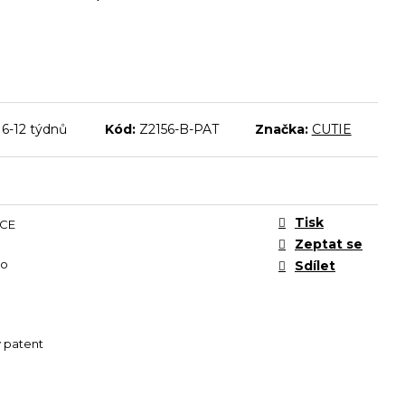
-12 týdnů
Kód:
Z2156-B-PAT
Značka:
CUTIE
Tisk
CE
Zeptat se
to
Sdílet
ý patent