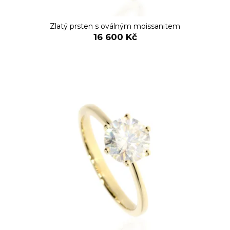
č
t
u
ů
j
Zlatý prsten s oválným moissanitem
e
16 600 Kč
m
e