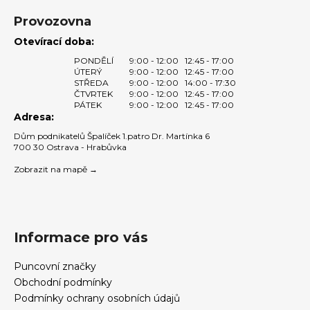
y
v
Provozovna
ý
Otevírací doba:
p
PONDĚLÍ
9:00 - 12:00
12:45 - 17:00
i
ÚTERÝ
9:00 - 12:00
12:45 - 17:00
s
STŘEDA
9:00 - 12:00
14:00 - 17:30
u
ČTVRTEK
9:00 - 12:00
12:45 - 17:00
PÁTEK
9:00 - 12:00
12:45 - 17:00
Adresa:
Dům podnikatelů Špalíček 1.patro Dr. Martínka 6
700 30 Ostrava - Hrabůvka
Zobrazit na mapě →
Informace pro vás
Puncovní značky
Obchodní podmínky
Podmínky ochrany osobních údajů