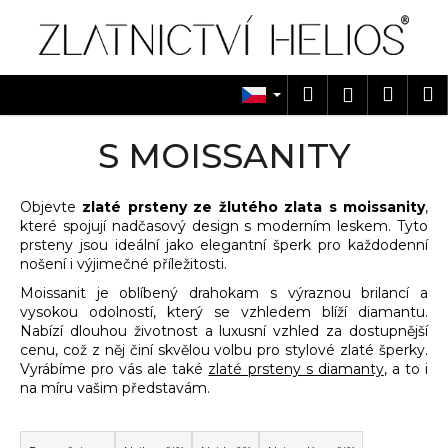
K
Přejít
na
o
obsah
Zpět
Zpět
š
í
Hledat
Náku
M
Přihlášen
C
k
košík
o
S MOISSANITY
p
o
Objevte
zlaté prsteny ze žlutého zlata s moissanity
,
t
které spojují nadčasový design s moderním leskem. Tyto
ř
prsteny jsou ideální jako elegantní šperk pro každodenní
e
nošení i výjimečné příležitosti.
b
Moissanit je oblíbený drahokam s výraznou brilancí a
vysokou odolností, který se vzhledem blíží diamantu.
u
Nabízí dlouhou životnost a luxusní vzhled za dostupnější
j
cenu, což z něj činí skvělou volbu pro stylové zlaté šperky.
e
Vyrábíme pro vás ale také
zlaté prsteny s diamanty
, a to i
na míru vašim představám.
t
e
Ř
n