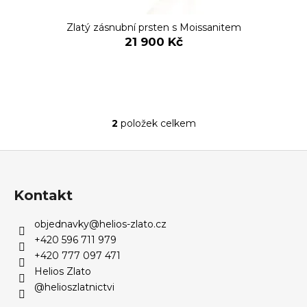
Zlatý zásnubní prsten s Moissanitem
21 900 Kč
2
položek celkem
O
v
Z
l
á
á
d
p
Kontakt
a
a
c
objednavky
@
helios-zlato.cz
t
í
+420 596 711 979
í
p
+420 777 097 471
r
Helios Zlato
v
@helioszlatnictvi
k