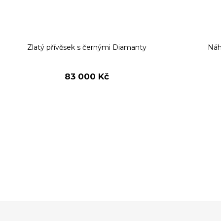
Zlatý přívěsek s černými Diamanty
Náhr
83 000 Kč
Z
á