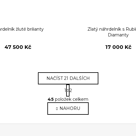
delník žluté brilianty
Zlatý náhrdelník s Rub
Diamanty
47 500 Kč
17 000 Kč
NAČÍST 21 DALŠÍCH
S
1
2
t
O
r
45
položek celkem
v
á
NAHORU
l
n
k
á
o
d
v
a
á