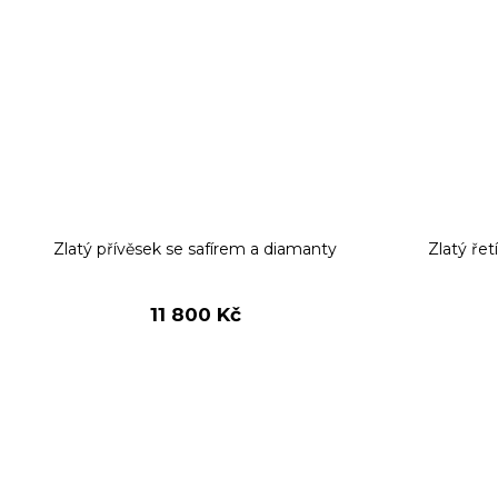
Zlatý přívěsek se safírem a diamanty
Zlatý ře
11 800 Kč