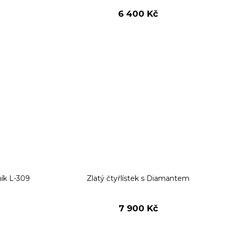
6 400 Kč
ník L-309
Zlatý čtyřlístek s Diamantem
7 900 Kč