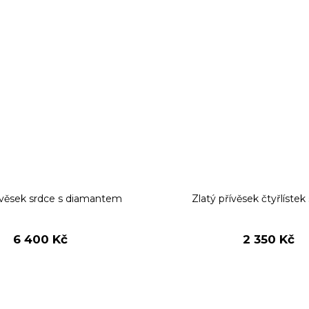
ívěsek srdce s diamantem
Zlatý přívěsek čtyřlístek 
6 400 Kč
2 350 Kč