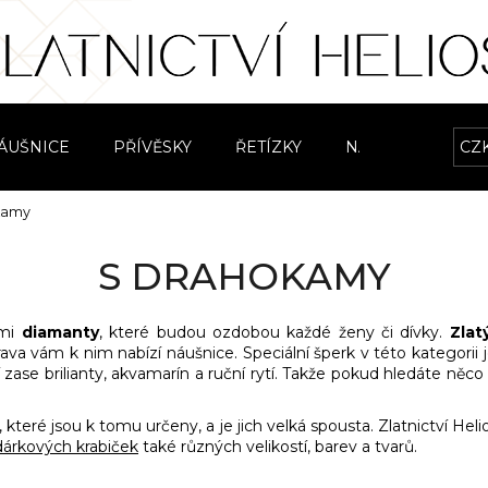
Co potřebujete najít?
ÁUŠNICE
PŘÍVĚSKY
ŘETÍZKY
NÁRAMKY
CZ
S
HLEDAT
kamy
S DRAHOKAMY
Doporučujeme
ými
diamanty
, které budou ozdobou každé ženy či dívky.
Zlat
ava vám k nim nabízí náušnice. Speciální šperk v této kategorii 
zase brilianty, akvamarín a ruční rytí. Takže pokud hledáte něco 
, které jsou k tomu určeny, a je jich velká spousta. Zlatnictví Hel
dárkových krabiček
také různých velikostí, barev a tvarů.