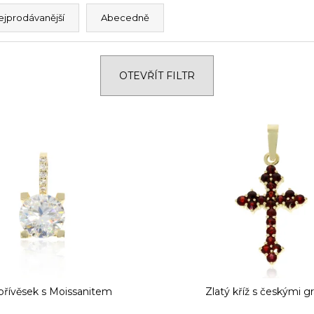
ejprodávanější
Abecedně
OTEVŘÍT FILTR
 přívěsek s Moissanitem
Zlatý kříž s českými g