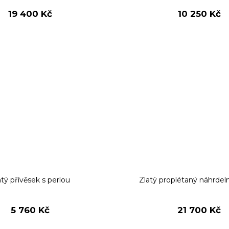
19 400 Kč
10 250 Kč
atý přívěsek s perlou
Zlatý proplétaný náhrdel
5 760 Kč
21 700 Kč