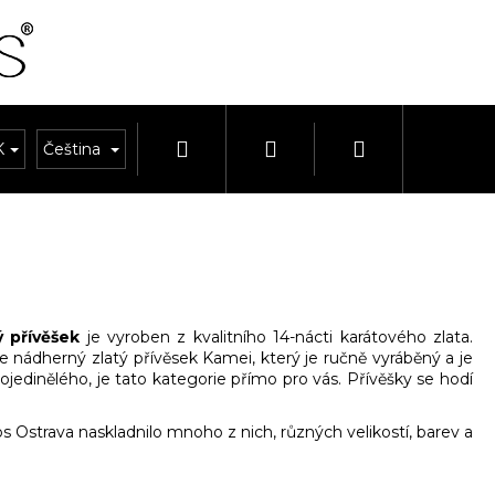
Hledat
Přihlášení
Nákupní
K
OUPRAVY
Čeština
HODINKY A ŘEMÍNKY
HODINY A BUDÍKY
košík
ý přívěšek
je vyroben z kvalitního 14-nácti karátového zlata.
je nádherný zlatý přívěsek Kamei, který je ručně vyráběný a je
ojedinělého, je tato kategorie přímo pro vás. Přívěšky se hodí
ios Ostrava naskladnilo mnoho z nich, různých velikostí, barev a