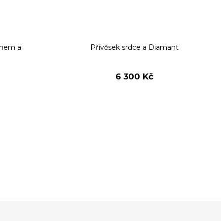
ínem a
Přívěsek srdce a Diamant
6 300 Kč