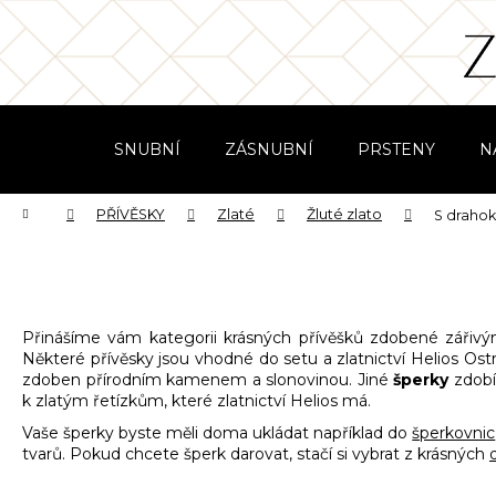
K
Přejít
na
o
obsah
Zpět
Zpět
š
do
do
í
obchodu
obchodu
k
SNUBNÍ
ZÁSNUBNÍ
PRSTENY
N
Domů
PŘÍVĚSKY
Zlaté
Žluté zlato
S draho
Přinášíme vám kategorii krásných přívěšků zdobené zářiv
Některé přívěsky jsou vhodné do setu a zlatnictví Helios Ostr
zdoben přírodním kamenem a slonovinou. Jiné
šperky
zdobí 
k zlatým řetízkům, které zlatnictví Helios má.
Vaše šperky byste měli doma ukládat například do
šperkovnic
tvarů. Pokud chcete šperk darovat, stačí si vybrat z krásných