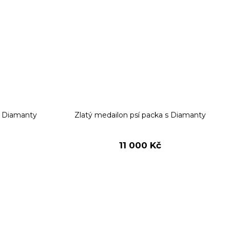
s Diamanty
Zlatý medailon psí packa s Diamanty
11 000 Kč