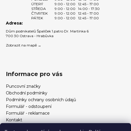
i
ÚTERÝ
9:00 - 12:00
12:45 - 17:00
s
STŘEDA
9:00 - 12:00
14:00 - 17:30
u
ČTVRTEK
9:00 - 12:00
12:45 - 17:00
PÁTEK
9:00 - 12:00
12:45 - 17:00
Adresa:
Dům podnikatelů Špalíček 1.patro Dr. Martínka 6
700 30 Ostrava - Hrabůvka
Zobrazit na mapě →
Informace pro vás
Puncovní značky
Obchodní podmínky
Podmínky ochrany osobních údajů
Formulář - odstoupení
Formulář - reklamace
Kontakt
Jak určit velikost prstenu