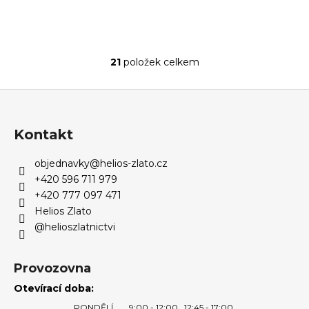
21
položek celkem
O
v
Z
l
á
á
d
p
Kontakt
a
a
c
objednavky
@
helios-zlato.cz
t
í
+420 596 711 979
í
p
+420 777 097 471
r
Helios Zlato
v
@helioszlatnictvi
k
y
v
Provozovna
ý
Otevírací doba:
p
PONDĚLÍ
9:00 - 12:00
12:45 - 17:00