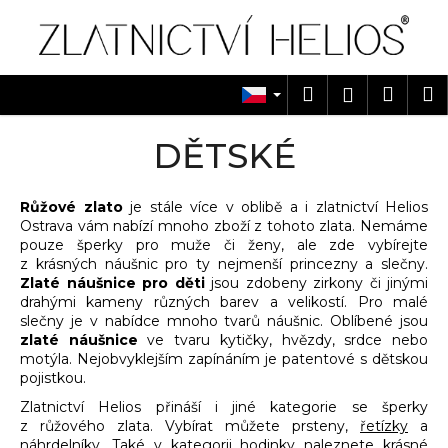
K
Přejít
na
o
obsah
Zpět
Zpět
š
í
Hledat
Náku
M
Přihlášen
C
k
košík
o
DĚTSKÉ
p
o
Růžové zlato
je stále více v oblibě a i zlatnictví Helios
t
Ostrava vám nabízí mnoho zboží z tohoto zlata. Nemáme
ř
pouze šperky pro muže či ženy, ale zde vybírejte
e
z krásných náušnic pro ty nejmenší princezny a slečny.
Zlaté náušnice pro děti
jsou zdobeny zirkony či jinými
b
drahými kameny různých barev a velikostí. Pro malé
u
slečny je v nabídce mnoho tvarů náušnic. Oblíbené jsou
j
zlaté náušnice
ve tvaru kytičky, hvězdy, srdce nebo
motýla. Nejobvyklejším zapínáním je patentové s dětskou
e
pojistkou.
t
Zlatnictví Helios přináší i jiné kategorie se šperky
e
z růžového zlata. Vybírat můžete prsteny,
řetízky
a
n
náhrdelníky. Také v kategorii
hodinky
naleznete krásné