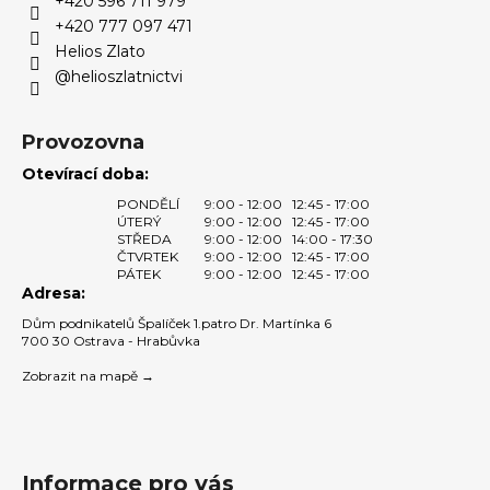
+420 596 711 979
í
p
+420 777 097 471
r
Helios Zlato
v
@helioszlatnictvi
k
y
v
Provozovna
ý
Otevírací doba:
p
PONDĚLÍ
9:00 - 12:00
12:45 - 17:00
i
ÚTERÝ
9:00 - 12:00
12:45 - 17:00
s
STŘEDA
9:00 - 12:00
14:00 - 17:30
u
ČTVRTEK
9:00 - 12:00
12:45 - 17:00
PÁTEK
9:00 - 12:00
12:45 - 17:00
Adresa:
Dům podnikatelů Špalíček 1.patro Dr. Martínka 6
700 30 Ostrava - Hrabůvka
Zobrazit na mapě →
Informace pro vás