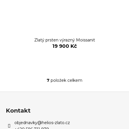
Zlatý prsten výrazný Moissanit
19 900 Kč
7
položek celkem
O
v
Z
l
á
á
d
p
Kontakt
a
a
c
objednavky
@
helios-zlato.cz
t
í