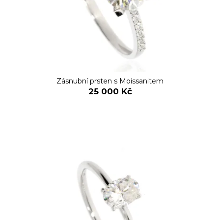
č
r
u
o
j
d
e
u
m
k
e
t
ů
Zásnubní prsten s Moissanitem
25 000 Kč