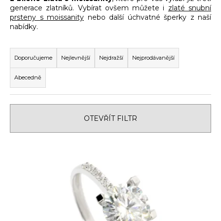
generace zlatníků. Vybírat ovšem můžete i
zlaté snubní
a
prsteny s moissanity
nebo další úchvatné šperky z naší
j
nabídky.
í
Ř
t
a
Doporučujeme
Nejlevnější
Nejdražší
Nejprodávanější
?
z
Abecedně
e
n
í
HLEDAT
OTEVŘÍT FILTR
p
r
V
o
D
ý
d
o
p
u
p
i
k
o
s
t
r
p
u
ů