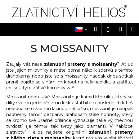
K
Přejít
na
o
obsah
Zpět
Zpět
š
í
Hledat
Náku
M
Přihlášen
C
k
košík
o
S MOISSANITY
p
o
Zaujaly vás naše
zásnubní prsteny s moissanity
? Ať už
t
jste jejich milovníky a máte doma několik šperků s těmito
ř
drahokamy nebo jste se s moissanity naopak dnes setkali
e
prvně, pojďte se s námi mrknout na naši nabídku a zjistěte,
co jsou tyto zářivé kamínky zač.
b
Moissanit nebo také Moissanite je karbid křemíku, který se
u
díky svému jedinečnému lesku stal hitem posledních let. A
j
nejedná se o žádnou lacinou náhražku, moissanit je naopak
e
nádherný téměř bezbarvý drahokam stálé hodnoty, který
se kromě své úžasné brilance vyznačuje také výjimečnou
t
tvrdostí (je téměř tak tvrdý jako diamant). V nabídce
e
zlatnictví Helios
najdete originální
zásnubní prsteny
n
z bílého zlata s moissanity
, které pro vás vyrábí již třetí