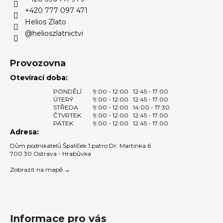
í
p
+420 777 097 471
r
Helios Zlato
v
@helioszlatnictvi
k
y
v
Provozovna
ý
Otevírací doba:
p
PONDĚLÍ
9:00 - 12:00
12:45 - 17:00
i
ÚTERÝ
9:00 - 12:00
12:45 - 17:00
s
STŘEDA
9:00 - 12:00
14:00 - 17:30
u
ČTVRTEK
9:00 - 12:00
12:45 - 17:00
PÁTEK
9:00 - 12:00
12:45 - 17:00
Adresa:
Dům podnikatelů Špalíček 1.patro Dr. Martínka 6
700 30 Ostrava - Hrabůvka
Zobrazit na mapě →
Informace pro vás