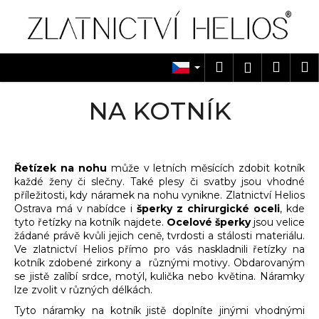
K
Přejít
na
o
obsah
Zpět
Zpět
š
í
Hledat
Náku
M
Přihlášen
C
k
košík
o
NA KOTNÍK
p
o
t
ř
Řetízek na nohu
může v letních měsících zdobit kotník
každé ženy či slečny. Také plesy či svatby jsou vhodné
e
příležitosti, kdy náramek na nohu vynikne. Zlatnictví Helios
b
Ostrava má v nabídce i
šperky z chirurgické oceli
, kde
tyto řetízky na kotník najdete.
Ocelové šperky
jsou velice
u
žádané právě kvůli jejich ceně, tvrdosti a stálosti materiálu.
j
Ve zlatnictví Helios přímo pro vás naskladnili řetízky na
e
kotník zdobené zirkony a různými motivy. Obdarovaným
se jistě zalíbí srdce, motýl, kulička nebo květina. Náramky
t
lze zvolit v různých délkách.
e
Tyto náramky na kotník jistě doplníte jinými vhodnými
n