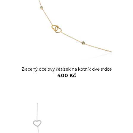
k
č
s
t
u
p
j
ů
e
r
m
o
e
d
u
k
t
ů
Zlacený ocelový řetízek na kotník dvě srdce
400 Kč