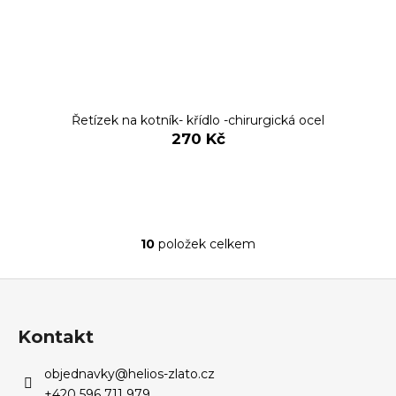
Řetízek na kotník- křídlo -chirurgická ocel
270 Kč
10
položek celkem
O
v
Z
l
á
á
d
p
Kontakt
a
a
c
objednavky
@
helios-zlato.cz
t
í
+420 596 711 979