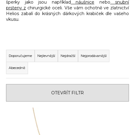
šperky jako jsou například
náušnice
nebo
snubní
a
prsteny z
chirurgické oceli. Vše vám ochotně ve zlatnictví
Helios zabalí do krásných dárkových krabiček dle vašeho
j
vkusu.
í
t
?
Ř
a
Doporučujeme
Nejlevnější
Nejdražší
Nejprodávanější
z
Abecedně
HLEDAT
e
n
í
OTEVŘÍT FILTR
p
D
o
r
p
V
o
o
ý
d
r
p
u
u
i