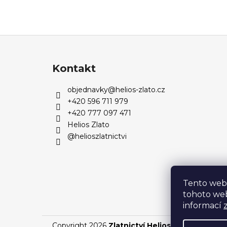
Z
á
p
Kontakt
a
objednavky
@
helios-zlato.cz
t
+420 596 711 979
í
+420 777 097 471
Helios Zlato
@helioszlatnictvi
Tento web
tohoto web
informací
Copyright 2026
Zlatnictví Helios
. Všechna práva