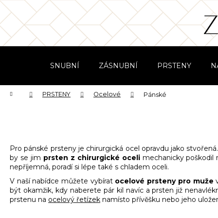
K
Přejít
na
o
obsah
Zpět
Zpět
š
do
do
í
obchodu
obchodu
k
SNUBNÍ
ZÁSNUBNÍ
PRSTENY
N
Domů
PRSTENY
Ocelové
Pánské
Pro pánské prsteny je chirurgická ocel opravdu jako stvoře
by se jim
prsten z chirurgické oceli
mechanicky poškodil n
nepříjemná, poradí si lépe také s chladem oceli.
V naší nabídce můžete vybírat
ocelové prsteny pro muže
v
být okamžik, kdy naberete pár kil navíc a prsten již nenavlékn
prstenu na
ocelový řetízek
namísto přívěšku nebo jeho uložen