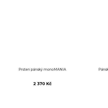
Prsten pánský monoMANIA
Páns
2 370 Kč