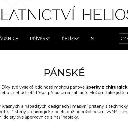
Co potřebujete najít?
ÁUŠNICE
PŘÍVĚSKY
ŘETÍZKY
NÁRAMKY
CZ
S
HLEDAT
PÁNSKÉ
Doporučujeme
ná. Díky své vysoké odolnosti mohou pánové
šperky z chirurgick
ebo znehodnotil třeba při práci na zahradě. Mužům také jistě 
 krásných a nápaditých designech i masivní prsteny s technick
ete. Prsteny z chirurgické oceli totiž bohužel neumí zvětšit ani 
í do stylové
šperkovnice
z naší nabídky.