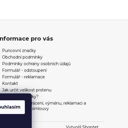
Informace pro vás
Puncovní značky
Obchodní podmínky
Podmínky ochrany osobních údajů
Formulář - odstoupení
Formulář - reklamace
Kontakt
Jak určit velikost prstenu
Jak vybrat šperky?
Formulář pro vrácení, výměnu, reklamaci a
ouhlasím
odstoupení od smlouvy
Vytvořil Shoptet