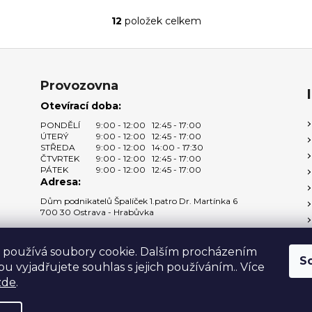
12
položek celkem
O
v
l
á
Provozovna
d
a
Otevírací doba:
c
PONDĚLÍ
9:00 - 12:00
12:45 - 17:00
í
ÚTERÝ
9:00 - 12:00
12:45 - 17:00
STŘEDA
9:00 - 12:00
14:00 - 17:30
p
ČTVRTEK
9:00 - 12:00
12:45 - 17:00
r
PÁTEK
9:00 - 12:00
12:45 - 17:00
v
Adresa:
k
Dům podnikatelů Špalíček 1.patro Dr. Martínka 6
y
700 30 Ostrava - Hrabůvka
v
Zobrazit na mapě →
ý
 používá soubory cookie. Dalším procházením
p
S
u vyjadřujete souhlas s jejich používáním.. Více
i
zde
.
s
u
 vyhrazena.