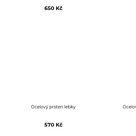
t
ů
650 Kč
Ocelový prsten lebky
Ocelov
570 Kč