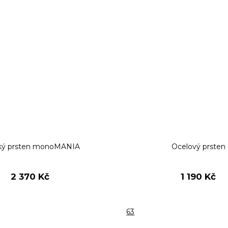
ký prsten monoMANIA
Ocelový prsten
2 370 Kč
1 190 Kč
63