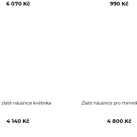
6 070 Kč
990 Kč
 zlaté náušnice květinka
Zlaté náušnice pro mimink
4 140 Kč
4 800 Kč