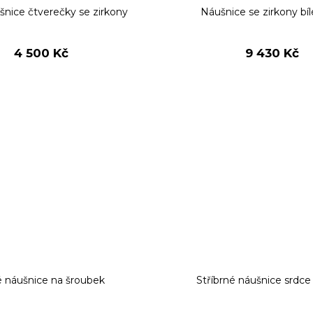
šnice čtverečky se zirkony
Náušnice se zirkony bíl
4 500 Kč
9 430 Kč
é náušnice na šroubek
Stříbrné náušnice srdce 