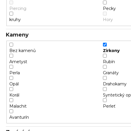
Piercing
Pecky
kruhy
Hory
Kameny
Bez kamenů
Zirkony
Ametyst
Rubín
Perla
Granáty
Opál
Drahokamy
Korál
Syntetický op
Malachit
Perleť
Avanturín