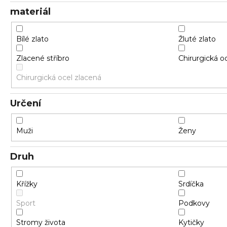
materiál
Bílé zlato
Žluté zlato
Zlacené stříbro
Chirurgická o
Chirurgická ocel zlacená
Určení
Muži
Ženy
Druh
Křížky
Srdíčka
Sport
Podkovy
Stromy života
Kytičky