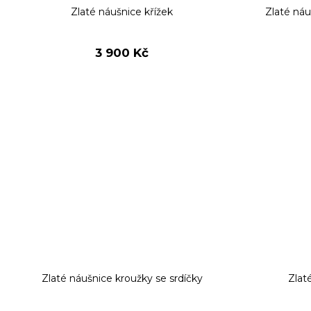
u
Zlaté náušnice křížek
Zlaté náu
k
t
ů
3 900 Kč
Zlaté náušnice kroužky se srdíčky
Zlat