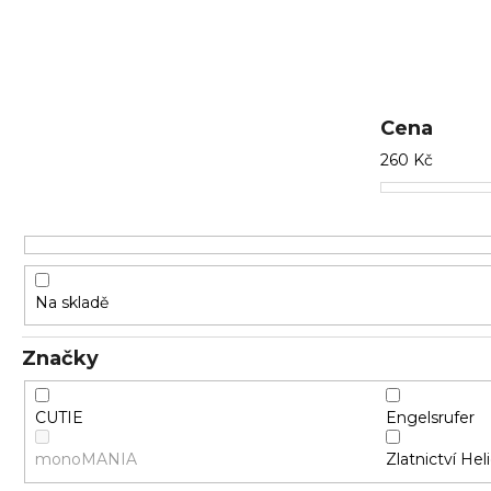
e
n
í
p
r
Cena
o
260
Kč
d
u
k
t
ů
Na skladě
Značky
CUTIE
Engelsrufer
monoMANIA
Zlatnictví Hel