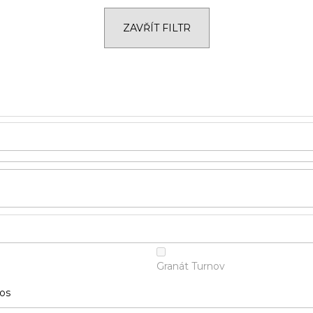
ZAVŘÍT FILTR
Granát Turnov
ios