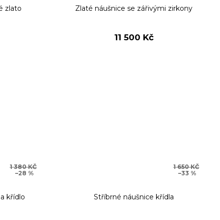
é zlato
Zlaté náušnice se zářivými zirkony
11 500 Kč
1 380 KČ
1 650 KČ
–28 %
–33 %
a křídlo
Stříbrné náušnice křídla