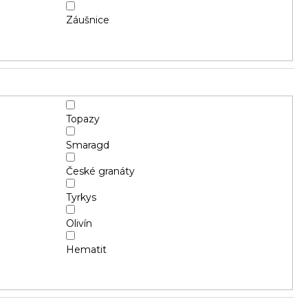
Záušnice
Topazy
Smaragd
České granáty
Tyrkys
Olivín
Hematit