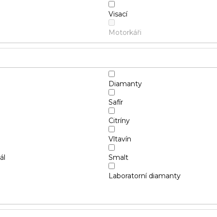
Visací
Motorkáři
Diamanty
Safír
Citríny
Vltavín
ál
Smalt
Laboratorní diamanty