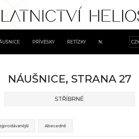
Co potřebujete najít?
ÁUŠNICE
PŘÍVĚSKY
ŘETÍZKY
NÁRAMKY
CZ
S
HLEDAT
NÁUŠNICE
, STRANA 27
Doporučujeme
STŘÍBRNÉ
ejprodávanější
Abecedně