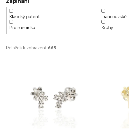
Zapínání
Klasický patent
Francouzské
Pro miminka
Kruhy
Položek k zobrazení:
665
V
ý
p
i
s
p
r
o
d