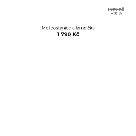
1 990 KČ
–10 %
Meteostanice a lampička
1 790 Kč