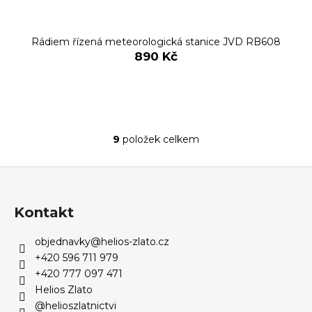
Rádiem řízená meteorologická stanice JVD RB608
890 Kč
9
položek celkem
O
v
Z
l
á
á
d
p
Kontakt
a
a
c
objednavky
@
helios-zlato.cz
t
í
+420 596 711 979
í
p
+420 777 097 471
r
Helios Zlato
v
@helioszlatnictvi