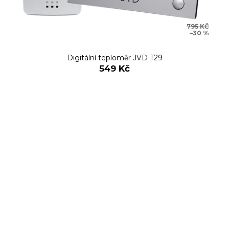
795 KČ
–30 %
Digitální teploměr JVD T29
549 Kč