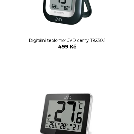
Digitální teploměr JVD černý T9230.1
499 Kč