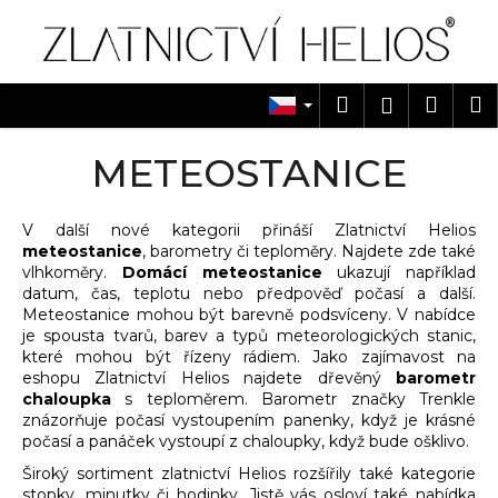
K
Přejít
na
o
obsah
Zpět
Zpět
š
í
Hledat
Náku
M
Přihlášen
C
k
košík
o
METEOSTANICE
p
o
V další nové kategorii přináší Zlatnictví Helios
t
meteostanice
, barometry či teploměry. Najdete zde také
ř
vlhkoměry.
Domácí meteostanice
ukazují například
e
datum, čas, teplotu nebo předpověď počasí a další.
Meteostanice mohou být barevně podsvíceny. V nabídce
b
je spousta tvarů, barev a typů meteorologických stanic,
u
které mohou být řízeny rádiem. Jako zajímavost na
j
eshopu Zlatnictví Helios najdete dřevěný
barometr
chaloupka
s teploměrem. Barometr značky Trenkle
e
znázorňuje počasí vystoupením panenky, když je krásné
t
počasí a panáček vystoupí z chaloupky, když bude ošklivo.
e
Široký sortiment zlatnictví Helios rozšířily také kategorie
n
stopky
, minutky či
hodinky
. Jistě vás osloví také nabídka