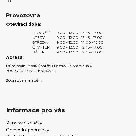
k
y
v
Provozovna
ý
Otevírací doba:
p
PONDĚLÍ
9:00 - 12:00
12:45 - 17:00
i
ÚTERÝ
9:00 - 12:00
12:45 - 17:00
s
STŘEDA
9:00 - 12:00
14:00 - 17:30
u
ČTVRTEK
9:00 - 12:00
12:45 - 17:00
PÁTEK
9:00 - 12:00
12:45 - 17:00
Adresa:
Dům podnikatelů Špalíček 1.patro Dr. Martínka 6
700 30 Ostrava - Hrabůvka
Zobrazit na mapě →
Informace pro vás
Puncovní značky
Obchodní podmínky