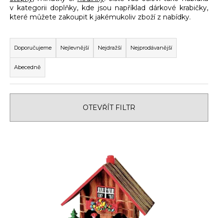
v kategorii doplňky, kde jsou například dárkové krabičky,
a
které můžete zakoupit k jakémukoliv zboží z nabídky.
j
Ř
í
a
t
Doporučujeme
Nejlevnější
Nejdražší
Nejprodávanější
z
?
Abecedně
e
n
í
OTEVŘÍT FILTR
p
HLEDAT
r
V
o
ý
d
D
p
u
o
i
k
p
s
t
o
r
p
ů
u
r