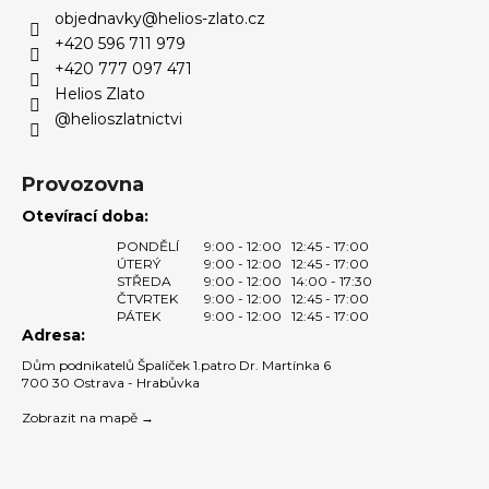
objednavky
@
helios-zlato.cz
t
+420 596 711 979
í
+420 777 097 471
Helios Zlato
@helioszlatnictvi
Provozovna
Otevírací doba:
PONDĚLÍ
9:00 - 12:00
12:45 - 17:00
ÚTERÝ
9:00 - 12:00
12:45 - 17:00
STŘEDA
9:00 - 12:00
14:00 - 17:30
ČTVRTEK
9:00 - 12:00
12:45 - 17:00
PÁTEK
9:00 - 12:00
12:45 - 17:00
Adresa:
Dům podnikatelů Špalíček 1.patro Dr. Martínka 6
700 30 Ostrava - Hrabůvka
Zobrazit na mapě →