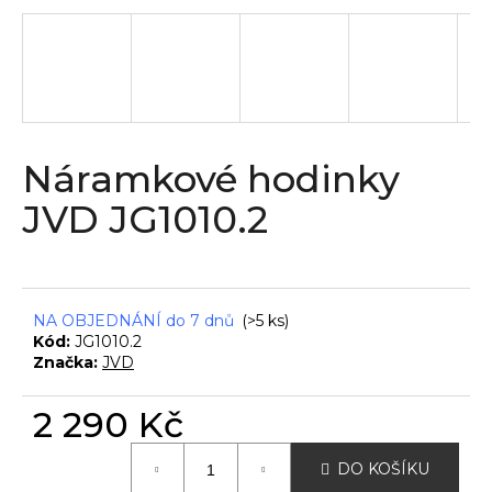
a
j
í
t
?
Náramkové hodinky
JVD JG1010.2
HLEDAT
NA OBJEDNÁNÍ do 7 dnů
(>5 ks)
Kód:
JG1010.2
D
Značka:
JVD
o
p
2 290 Kč
o
r
Měrná
u
DO KOŠÍKU
cena: