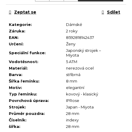
č
u
Zeptat se
Sdílet
j
e
Kategorie
:
Dámské
m
Záruka
:
2 roky
e
EAN
:
8592818142437
Určení
:
Ženy
Japonský strojek –
Speciální funkce
:
Miyota
Vodotěsnost
:
5 ATM
Materiál
:
nerezová ocel
Barva
:
stříbrná
Šířka řemínku
:
8 mm
Motiv
:
elegantní
Typ řemínku
:
kovový - klasický
Povrchová úprava
:
IPRose
Strojek
:
Japan - Miyota
Průměr pouzdra
:
28 mm
Číselník
:
indexy
šířka
:
28 mm