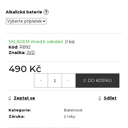
č
u
Alkalická baterie
?
j
e
m
e
SKLADEM ihned k odeslání
(1 ks)
Kód:
RB92
Značka:
JVD
490 Kč
Měrná
DO KOŠÍKU
cena:
Zeptat se
Sdílet
Kategorie
:
Bateriové
Záruka
:
2 roky