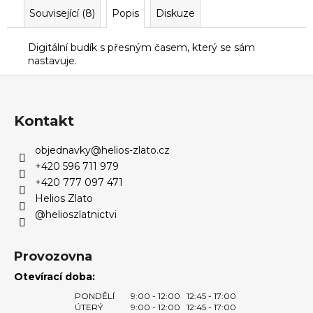
Související (8)
Popis
Diskuze
Digitální budík s přesným časem, který se sám
nastavuje.
Z
á
p
Kontakt
a
objednavky
@
helios-zlato.cz
t
+420 596 711 979
í
+420 777 097 471
Helios Zlato
@helioszlatnictvi
Provozovna
Otevírací doba:
PONDĚLÍ
9:00 - 12:00
12:45 - 17:00
ÚTERÝ
9:00 - 12:00
12:45 - 17:00