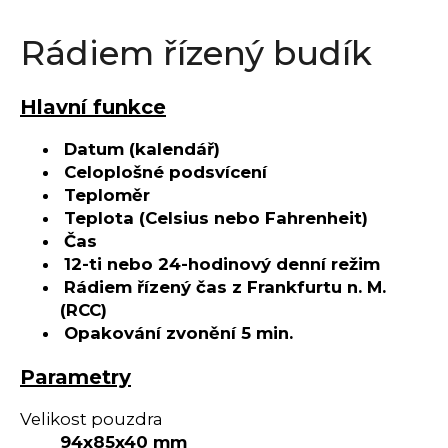
a
Rádiem řízený budík
j
í
t
Hlavní funkce
?
Datum (kalendář)
Celoplošné podsvícení
Teploměr
Teplota (Celsius nebo Fahrenheit)
HLEDAT
Čas
12-ti nebo 24-hodinový denní režim
Rádiem řízený čas z Frankfurtu n. M.
(RCC)
D
Opakování zvonění 5 min.
o
p
Parametry
o
r
Velikost pouzdra
u
94x85x40 mm