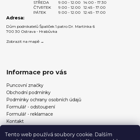
STŘEDA
9:00 - 12:00
14:00 - 17:30
ČTVRTEK
9:00 - 12:00
12:45 - 17:00
PÁTEK
9:00 - 12:00
12:45 - 17:00
Adresa:
Dům podnikatelů Špalíček 1.patro Dr. Martínka 6
700 30 Ostrava - Hrabůvka
Zobrazit na mapě →
Informace pro vás
Puncovní značky
Obchodní podmínky
Podmínky ochrany osobních údajů
Formulář - odstoupení
Formulář - reklamace
Kontakt
Jak určit velikost prstenu
Tento web používá soubory cookie. Dalším
Jak vybrat šperky?